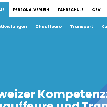
ME
PERSONALVERLEIH
FAHRSCHULE
CZV
stleistungen
Chauffeure
Transport
Ku
weizer Kompeten
hauffeure und Tra