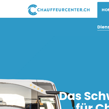
HO
Dien
Das Sch
für C