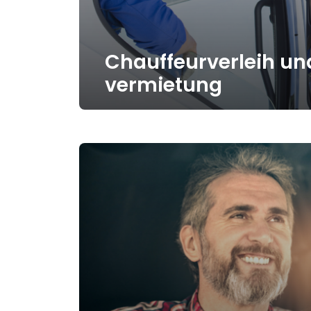
Chauffeurverleih un
vermietung
Erfahren Sie bei Chauffeurcenter.ch
Chauffeurverleih- und Vermietungsd
Als Personalvermittlungsexperten ve
mit hochqualifizierten Fahrern für d
Anforderungen.
Mehr