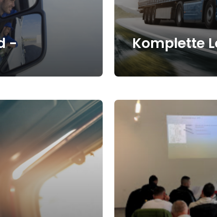
d -
Komplette L
Chauffeurcenter.ch 
Logistiklösungen, die
 erstklassige
Fahrzeugbereitstellu
ienstleistungen.
eine zuverlässige Unt
rsorgen wir Sie
Logistikbedürfnisse.
iverse
Mehr