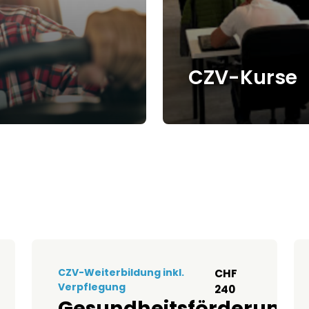
CZV-Kurse
er.ch bietet Kurse
Entdecken Sie unsere
on erfahrenen
Chauffeurcenter.ch. 
Fahrerfahrung auf
auch Weiterbildungsk
stets aktuell zu halte
Mehr
CZV-Weiterbildung inkl.
CHF
Verpflegung
240
Gesundheitsförderung