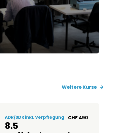
 hochqualitativen CZV-Kurse bei
Wir bieten sowohl Grund- als
urse an, um Ihre Fähigkeiten
n.
Weitere Kurse
ADR/SDR inkl. Verpflegung
CHF 490
8.5